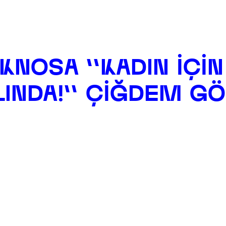
< Go back
KNOSA ''KADIN IÇIN
LINDA!'' ÇIĞDEM G