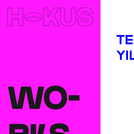
TE
YI
WO-