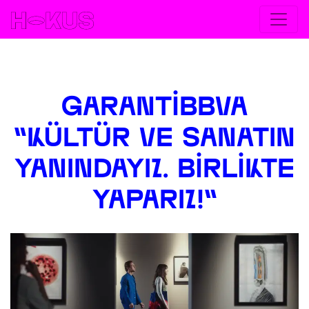
< Go back
GARANTIBBVA
"KÜLTÜR VE SANATIN
YANINDAYIZ. BIRLIKTE
YAPARIZ!"